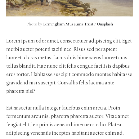
Photo by 
Birmingham Museums Trust
 / 
Unsplash
Lorem ipsum odor amet, consectetuer adipiscing elit. Eget
morbi auctor potenti taciti nec. Risus sed per aptent
laoreet id cras metus. Lacus duis himenaeos laoreet cras
tellus blandit. Hac nunc elit felis congue facilisis dapibus
eros tortor. Habitasse suscipit commodo montes habitasse
gravida id nisi suscipit. Convallis felis lacinia ante
pharetra nisl?
Est nascetur nulla integer faucibus enim arcu a. Proin
fermentum arcu nisl pharetra pharetra auctor. Vitae amet
feugiat elit, leo primis aenean himenaeos odio. Platea
adipiscing venenatis inceptos habitant auctor enim ad.