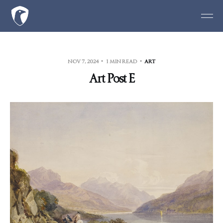
NOV 7, 2024
1 MIN READ
ART
Art Post E