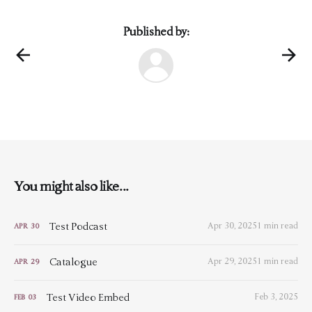
Published by:
You might also like...
Test Podcast
Apr 30, 2025
1 min read
APR
30
Catalogue
Apr 29, 2025
1 min read
APR
29
Test Video Embed
Feb 3, 2025
FEB
03